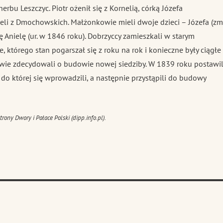
erbu Leszczyc. Piotr ożenił się z Kornelią, córką Józefa
ieli z Dmochowskich. Małżonkowie mieli dwoje dzieci – Józefa (zm
ę Anielę (ur. w 1846 roku). Dobrzyccy zamieszkali w starym
 którego stan pogarszał się z roku na rok i konieczne były ciągłe
wie zdecydowali o budowie nowej siedziby. W 1839 roku postawil
do której się wprowadzili, a następnie przystąpili do budowy
rony Dwory i Pałace Polski (dipp.info.pl).