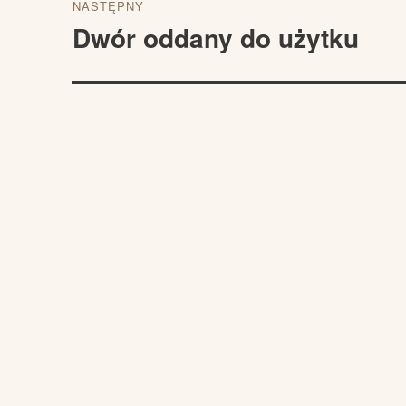
NASTĘPNY
wpisu
Dwór oddany do użytku
Następny
wpis: