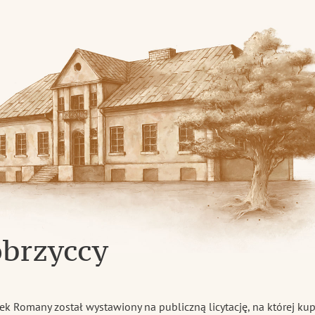
skiej
obrzyccy
k Romany został wystawiony na publiczną licytację, na której kup