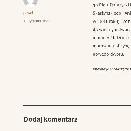
go Piotr Dobrzycki h
Autor
pawel
Skarżyńskiego i An
Data
1 stycznia 1832
w 1841 roku) i Zofi
publikacji
drewnianym dworze,
remonty. Małżonko
murowaną oficynę, 
nowego dworu.
Informacje pochodzą ze st
Dodaj komentarz