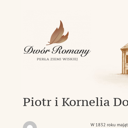
Klasycystyczny dwór z 1843 roku w miejscowości Romany
Dwór Romany – Perła Ziemi Wi
Piotr i Kornelia D
W 1832 roku mająte