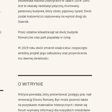
zbudowała rodzina Dobrzyckich w latach 1834-1843.
Jest to okazały neoklasycystyczny, murowany,
.
parterowy budynek, który zdobi, piętrowy ryzalit. Dwór
został malowniczo usytuowany na wprost drogi do
Stawisk.
i
Przez ostatnie kilkadziesiąt lat dwór, budynki
folwarczne oraz park popadały w ruinę.
W 2019 roku dwór zmienił właściciela i rozpoczęto
ambitny projekt jego odbudowy oraz przywrócenia
mu dawnej świetności.
O WITRYNIE
Witryna powstała, żeby prezentować postępy prac nad
renowacją Dworu Romany. Być może pozwoli także
na pozyskanie materiałów historycznych i stanie się
forum wymiany informacji dla wszystkich miłośników