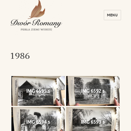
MENU
Dwór Romany – Perła Ziemi Wiskiej
1986
IMG 6595 s
IMG 6592 s
IMG 6594 s
IMG 6593 s