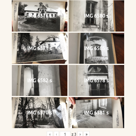
IMG 6576 s
IMG 6580 s
IMG 6571 s
IMG 6585 s
IMG 6582 s
IMG 6578 s
IMG 6570 s
IMG 6581 s
«
‹
z
3
›
»