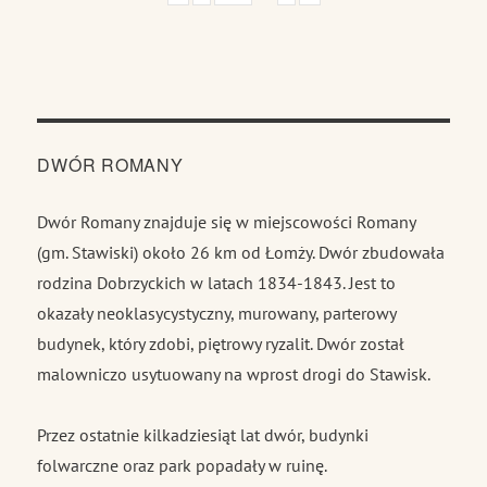
DWÓR ROMANY
Dwór Romany znajduje się w miejscowości Romany
(gm. Stawiski) około 26 km od Łomży. Dwór zbudowała
rodzina Dobrzyckich w latach 1834-1843. Jest to
okazały neoklasycystyczny, murowany, parterowy
budynek, który zdobi, piętrowy ryzalit. Dwór został
malowniczo usytuowany na wprost drogi do Stawisk.
Przez ostatnie kilkadziesiąt lat dwór, budynki
folwarczne oraz park popadały w ruinę.