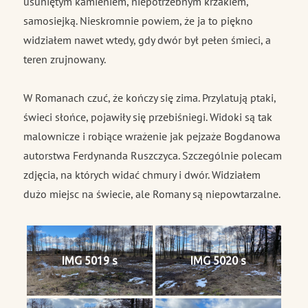
usuniętym kamieniem, niepotrzebnym krzakiem,
samosiejką. Nieskromnie powiem, że ja to piękno
widziałem nawet wtedy, gdy dwór był pełen śmieci, a
teren zrujnowany.
W Romanach czuć, że kończy się zima. Przylatują ptaki,
świeci słońce, pojawiły się przebiśniegi. Widoki są tak
malownicze i robiące wrażenie jak pejzaże Bogdanowa
autorstwa Ferdynanda Ruszczyca. Szczególnie polecam
zdjęcia, na których widać chmury i dwór. Widziałem
dużo miejsc na świecie, ale Romany są niepowtarzalne.
IMG 5019 s
IMG 5020 s