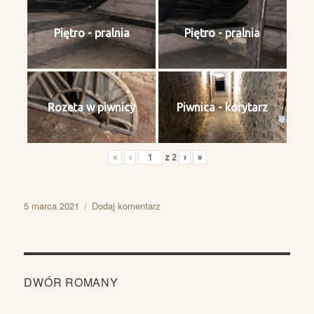
Piętro - pralnia
Piętro - pralnia
Rozeta w piwnicy
Piwnica - korytarz
«
‹
z
2
›
»
Data
do
5 marca 2021
Dodaj komentarz
publikacji
Wnętrze
dworu
DWÓR ROMANY