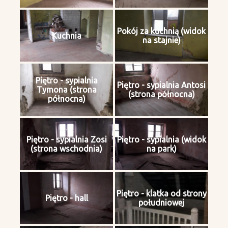
Pokój za kuchnią (widok
Kuchnia
na stajnie)
Piętro - sypialnia
Piętro - sypialnia Antosi
Tymona (strona
(strona północna)
północna)
Piętro - sypialnia Zosi
Piętro - sypialnia (widok
(strona wschodnia)
na park)
Piętro - klatka od strony
Piętro - hall
południowej