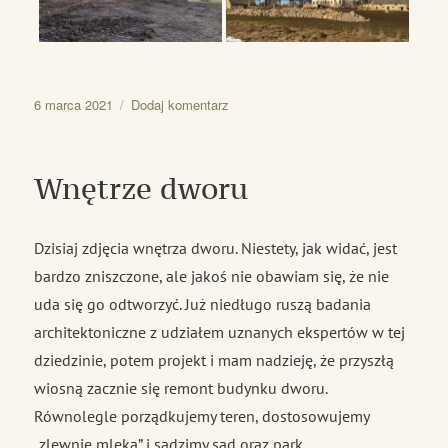
Data
do
6 marca 2021
Dodaj komentarz
publikacji
Przedwiośnie
Wnętrze dworu
Dzisiaj zdjęcia wnętrza dworu. Niestety, jak widać, jest
bardzo zniszczone, ale jakoś nie obawiam się, że nie
uda się go odtworzyć. Już niedługo ruszą badania
architektoniczne z udziałem uznanych ekspertów w tej
dziedzinie, potem projekt i mam nadzieję, że przyszłą
wiosną zacznie się remont budynku dworu.
Równolegle porządkujemy teren, dostosowujemy
„zlewnię mleka” i sadzimy sad oraz park.