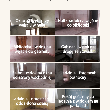
Okno z rozetą przy
Hall - widok na wejście
wejściu w hallu
do biblioteki
Biblioteka - widok na
Gabinet - widok na
wejście do gabinetu
drogę ze Stawisk
Salon - widok na okna
Jadalnia - fragment
od strony wschodniej
północny
Pokój gościnny za
Jadalnia - druga część
jadalnią z widokiem na
oddzielona ścianą
park/sad