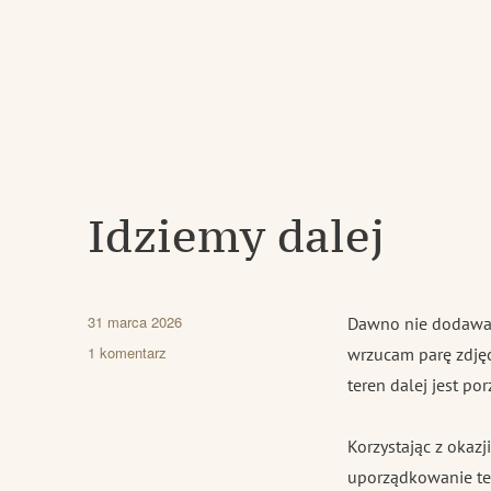
Idziemy dalej
Data
31 marca 2026
Dawno nie dodawał
publikacji
do
1 komentarz
wrzucam parę zdję
Idziemy
teren dalej jest po
dalej
Korzystając z okaz
uporządkowanie ter