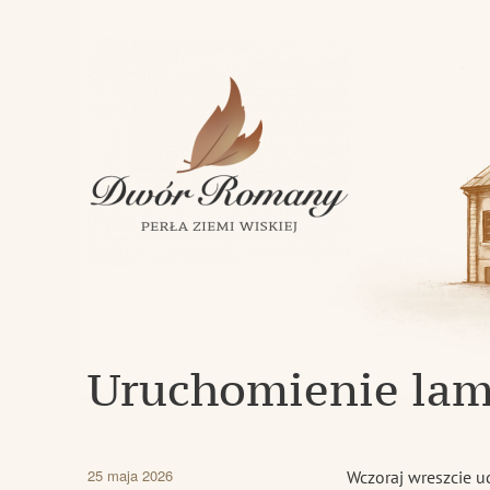
Klasycystyczny dwór z 1843 roku w miejscowości Romany
Dwór Romany – Perła Ziemi Wi
Uruchomienie la
Data
25 maja 2026
Wczoraj wreszcie u