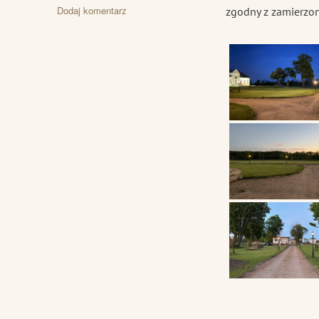
publikacji
do
Dodaj komentarz
zgodny z zamierz
Uruchomienie
lamp