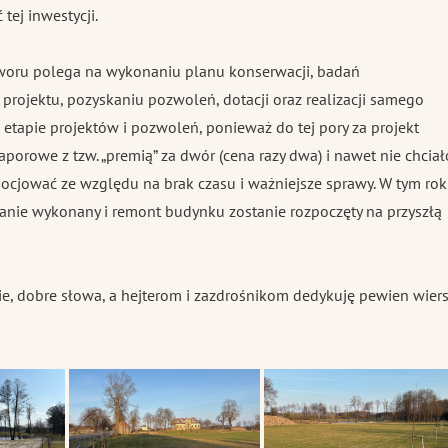
tej inwestycji.
oru polega na wykonaniu planu konserwacji, badań
 projektu, pozyskaniu pozwoleń, dotacji oraz realizacji samego
 etapie projektów i pozwoleń, ponieważ do tej pory za projekt
porowe z tzw. „premią” za dwór (cena razy dwa) i nawet nie chciał
egocjować ze względu na brak czasu i ważniejsze sprawy. W tym ro
tanie wykonany i remont budynku zostanie rozpoczęty na przyszłą
ie, dobre słowa, a hejterom i zazdrośnikom dedykuję pewien wier