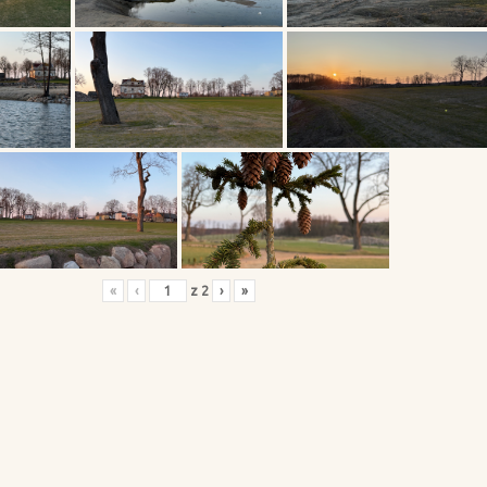
«
‹
z
2
›
»