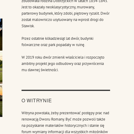
zbudowała rodzina Dobrzyckich w latach 1834-1843.
Jest to okazały neoklasycystyczny, murowany,
parterowy budynek, który zdobi, piętrowy ryzalit. Dwór
został malowniczo usytuowany na wprost drogi do
Stawisk.
Przez ostatnie kilkadziesiąt lat dwór, budynki
folwarczne oraz park popadały w ruinę.
W 2019 roku dwór zmienił właściciela i rozpoczęto
ambitny projekt jego odbudowy oraz przywrócenia
mu dawnej świetności.
O WITRYNIE
Witryna powstała, żeby prezentować postępy prac nad
renowacją Dworu Romany. Być może pozwoli także
na pozyskanie materiałów historycznych i stanie się
forum wymiany informacji dla wszystkich miłośników