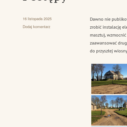
Data
16 listopada 2025
Dawno nie publikow
publikacji
do
Dodaj komentarz
zrobić instalację e
Postępy
masztu), wzmocnić 
zaawansować drugi
do przyszłej wiosny