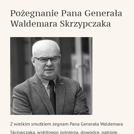
na
temat
Pożegnanie Pana Generała
projektu
Waldemara Skrzypczaka
Z wielkim smutkiem żegnam Pana Generała Waldemara
Skrzypczaka, wybitnego żołnierza, dowódcę, patriotę,