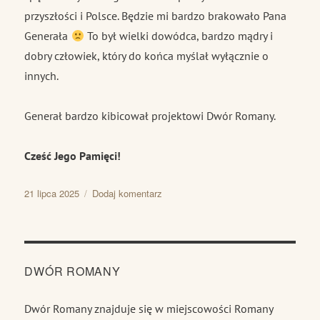
przyszłości i Polsce. Będzie mi bardzo brakowało Pana
Generała
To był wielki dowódca, bardzo mądry i
dobry człowiek, który do końca myślał wyłącznie o
innych.
Generał bardzo kibicował projektowi Dwór Romany.
Cześć Jego Pamięci!
Data
do
21 lipca 2025
Dodaj komentarz
publikacji
Pożegnanie
Pana
Generała
Waldemara
Skrzypczaka
DWÓR ROMANY
Dwór Romany znajduje się w miejscowości Romany