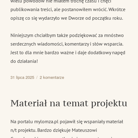
wielu powodów nie miałem trochę czasu i chęci
publikowania treści, ale postanowiłem wrócić. Wkrótce
opiszę co się wydarzyło we Dworze od początku roku.
Niniejszym chciałbym także podziękować za mnóstwo
serdecznych wiadomości, komentarzy i słów wsparcia.
Jest to dla mnie bardzo ważne i daje dodatkowy napęd
do działania!
Data
do
31 lipca 2025
2 komentarze
publikacji
Projekt
cały
czas
Materiał na temat projektu
się
toczy
Na portalu mylomza.pl pojawił się wspaniały materiał
n/t projektu. Bardzo dziękuje Mateuszowi