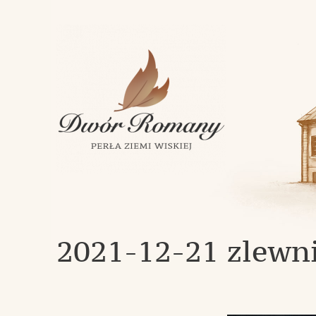
Klasycystyczny dwór z 1843 roku w miejscowości Romany
Dwór Romany – Perła Ziemi Wi
2021-12-21 zlewn