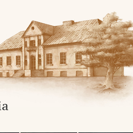
skiej
ia