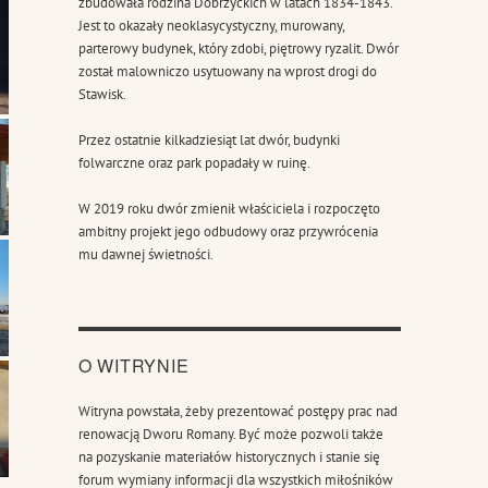
zbudowała rodzina Dobrzyckich w latach 1834-1843.
Jest to okazały neoklasycystyczny, murowany,
parterowy budynek, który zdobi, piętrowy ryzalit. Dwór
został malowniczo usytuowany na wprost drogi do
Stawisk.
Przez ostatnie kilkadziesiąt lat dwór, budynki
folwarczne oraz park popadały w ruinę.
W 2019 roku dwór zmienił właściciela i rozpoczęto
ambitny projekt jego odbudowy oraz przywrócenia
mu dawnej świetności.
O WITRYNIE
Witryna powstała, żeby prezentować postępy prac nad
renowacją Dworu Romany. Być może pozwoli także
na pozyskanie materiałów historycznych i stanie się
forum wymiany informacji dla wszystkich miłośników