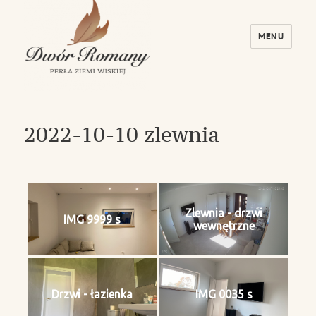
MENU
Dwór Romany – Perła Ziemi Wiskiej
2022-10-10 zlewnia
Zlewnia - drzwi
IMG 9999 s
wewnętrzne
Drzwi - łazienka
IMG 0035 s