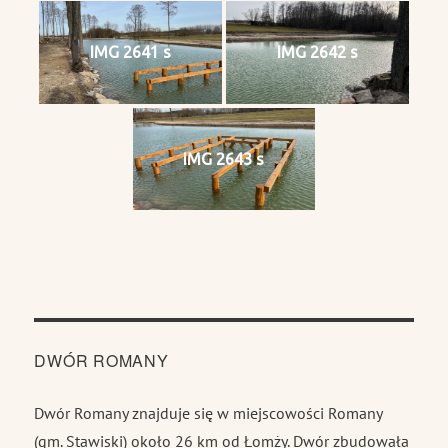
IMG 2641 s
IMG 2642 s
IMG 2643 s
DWÓR ROMANY
Dwór Romany znajduje się w miejscowości Romany
(gm. Stawiski) około 26 km od Łomży. Dwór zbudowała