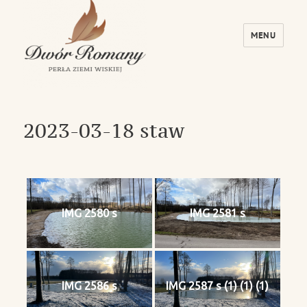
MENU
Dwór Romany – Perła Ziemi Wiskiej
2023-03-18 staw
IMG 2580 s
IMG 2581 s
IMG 2586 s
IMG 2587 s (1) (1) (1)