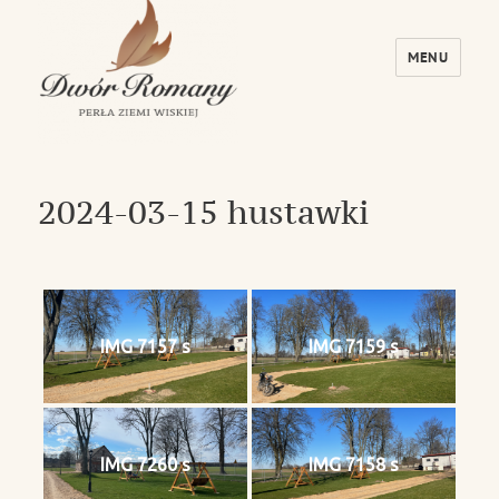
MENU
Dwór Romany – Perła Ziemi Wiskiej
2024-03-15 hustawki
IMG 7157 s
IMG 7159 s
IMG 7260 s
IMG 7158 s