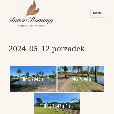
MENU
Dwór Romany – Perła Ziemi Wiskiej
2024-05-12 porzadek
IMG 7645 s
IMG 7646 s
IMG 7647 s (1)