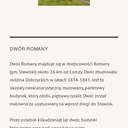
DWÓR ROMANY
Dwór Romany znajduje się w miejscowości Romany
(gm. Stawiski) około 26 km od Łomży. Dwór zbudowała
rodzina Dobrzyckich w latach 1834-1843. Jest to
okazały neoklasycystyczny, murowany, parterowy
budynek, który zdobi, piętrowy ryzalit. Dwór został
malowniczo usytuowany na wprost drogi do Stawisk.
Przez ostatnie kilkadziesiąt lat dwór, budynki
folwarczne oraz park popadały w ruinę.