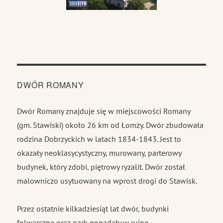
DWÓR ROMANY
Dwór Romany znajduje się w miejscowości Romany
(gm. Stawiski) około 26 km od Łomży. Dwór zbudowała
rodzina Dobrzyckich w latach 1834-1843. Jest to
okazały neoklasycystyczny, murowany, parterowy
budynek, który zdobi, piętrowy ryzalit. Dwór został
malowniczo usytuowany na wprost drogi do Stawisk.
Przez ostatnie kilkadziesiąt lat dwór, budynki
folwarczne oraz park popadały w ruinę.