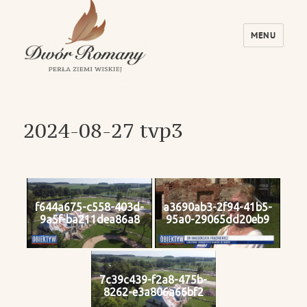
MENU
Dwór Romany – Perła Ziemi Wiskiej
2024-08-27 tvp3
f644a675-c558-403d-
a3690ab3-2f94-41b5-
9a5f-ba211dea86a8
95a0-29065dd20eb9
7c39c439-f2a8-475b-
8262-e3a806a66bf2