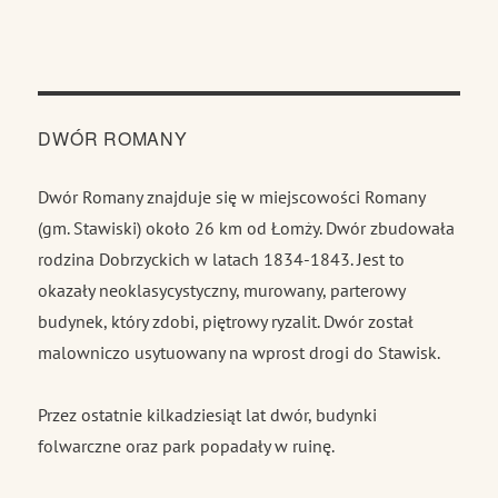
DWÓR ROMANY
Dwór Romany znajduje się w miejscowości Romany
(gm. Stawiski) około 26 km od Łomży. Dwór zbudowała
rodzina Dobrzyckich w latach 1834-1843. Jest to
okazały neoklasycystyczny, murowany, parterowy
budynek, który zdobi, piętrowy ryzalit. Dwór został
malowniczo usytuowany na wprost drogi do Stawisk.
Przez ostatnie kilkadziesiąt lat dwór, budynki
folwarczne oraz park popadały w ruinę.