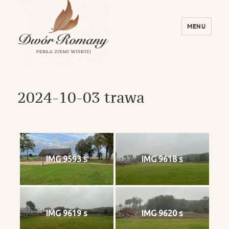
MENU
Dwór Romany – Perła Ziemi Wiskiej
2024-10-03 trawa
IMG 9593 s
IMG 9618 s
IMG 9619 s
IMG 9620 s