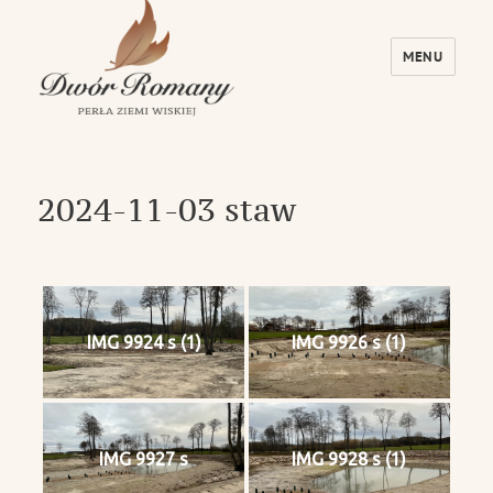
MENU
Dwór Romany – Perła Ziemi Wiskiej
2024-11-03 staw
IMG 9924 s (1)
IMG 9926 s (1)
IMG 9927 s
IMG 9928 s (1)