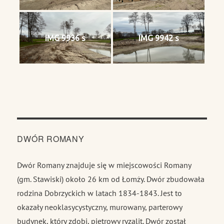
IMG 9936 s
IMG 9942 s
DWÓR ROMANY
Dwór Romany znajduje się w miejscowości Romany
(gm. Stawiski) około 26 km od Łomży. Dwór zbudowała
rodzina Dobrzyckich w latach 1834-1843. Jest to
okazały neoklasycystyczny, murowany, parterowy
budynek, który zdobi, piętrowy ryzalit. Dwór został