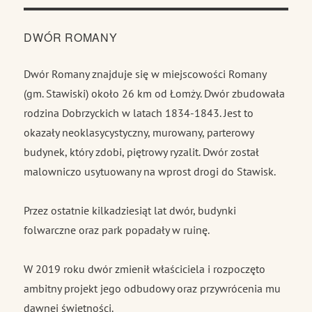
DWÓR ROMANY
Dwór Romany znajduje się w miejscowości Romany
(gm. Stawiski) około 26 km od Łomży. Dwór zbudowała
rodzina Dobrzyckich w latach 1834-1843. Jest to
okazały neoklasycystyczny, murowany, parterowy
budynek, który zdobi, piętrowy ryzalit. Dwór został
malowniczo usytuowany na wprost drogi do Stawisk.
Przez ostatnie kilkadziesiąt lat dwór, budynki
folwarczne oraz park popadały w ruinę.
W 2019 roku dwór zmienił właściciela i rozpoczęto
ambitny projekt jego odbudowy oraz przywrócenia mu
dawnej świetności.