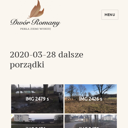
MENU
Dwór Romany – Perła Ziemi Wiskiej
2020-03-28 dalsze
porządki
IMG 2479 s
IMG 2426 s