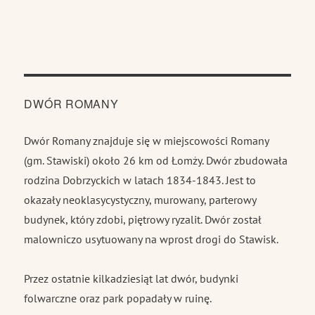
DWÓR ROMANY
Dwór Romany znajduje się w miejscowości Romany
(gm. Stawiski) około 26 km od Łomży. Dwór zbudowała
rodzina Dobrzyckich w latach 1834-1843. Jest to
okazały neoklasycystyczny, murowany, parterowy
budynek, który zdobi, piętrowy ryzalit. Dwór został
malowniczo usytuowany na wprost drogi do Stawisk.
Przez ostatnie kilkadziesiąt lat dwór, budynki
folwarczne oraz park popadały w ruinę.