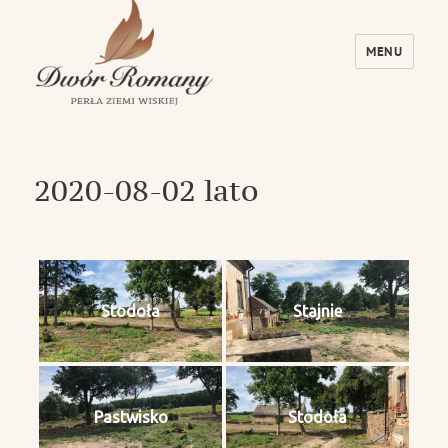
MENU
Dwór Romany – Perła Ziemi Wiskiej
2020-08-02 lato
Stodoła
Stajnie
Pastwisko
Stodoła