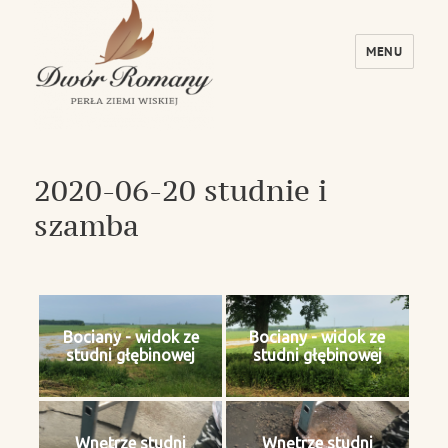
MENU
Dwór Romany – Perła Ziemi Wiskiej
2020-06-20 studnie i
szamba
Bociany - widok ze
Bociany - widok ze
studni głębinowej
studni głębinowej
Wnętrze studni
Wnętrze studni