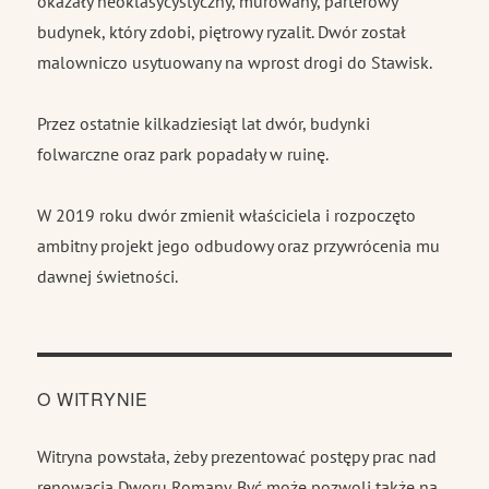
okazały neoklasycystyczny, murowany, parterowy
budynek, który zdobi, piętrowy ryzalit. Dwór został
malowniczo usytuowany na wprost drogi do Stawisk.
Przez ostatnie kilkadziesiąt lat dwór, budynki
folwarczne oraz park popadały w ruinę.
W 2019 roku dwór zmienił właściciela i rozpoczęto
ambitny projekt jego odbudowy oraz przywrócenia mu
dawnej świetności.
O WITRYNIE
Witryna powstała, żeby prezentować postępy prac nad
renowacją Dworu Romany. Być może pozwoli także na