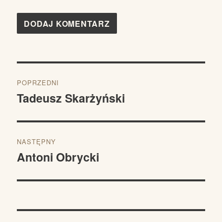
Nawigacja
POPRZEDNI
wpisu
Tadeusz Skarżyński
Poprzedni
wpis:
NASTĘPNY
Antoni Obrycki
Następny
wpis: