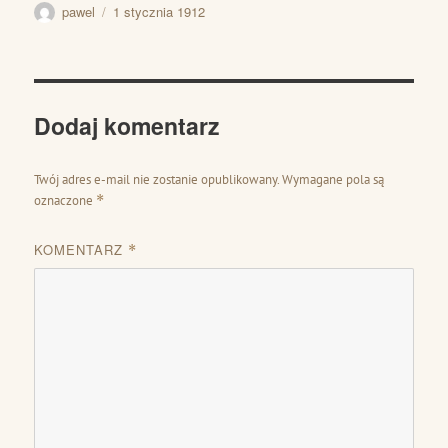
Autor
Data
pawel
1 stycznia 1912
publikacji
Dodaj komentarz
Twój adres e-mail nie zostanie opublikowany.
Wymagane pola są
oznaczone
*
KOMENTARZ
*