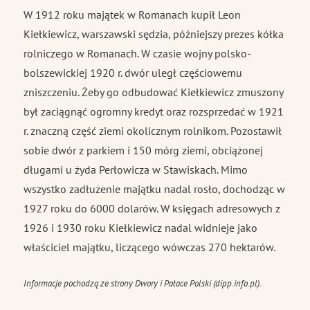
W 1912 roku majątek w Romanach kupił Leon
Kiełkiewicz, warszawski sędzia, późniejszy prezes kółka
rolniczego w Romanach. W czasie wojny polsko-
bolszewickiej 1920 r. dwór uległ częściowemu
zniszczeniu. Żeby go odbudować Kiełkiewicz zmuszony
był zaciągnąć ogromny kredyt oraz rozsprzedać w 1921
r. znaczną część ziemi okolicznym rolnikom. Pozostawił
sobie dwór z parkiem i 150 mórg ziemi, obciążonej
długami u żyda Perłowicza w Stawiskach. Mimo
wszystko zadłużenie majątku nadal rosło, dochodząc w
1927 roku do 6000 dolarów. W księgach adresowych z
1926 i 1930 roku Kiełkiewicz nadal widnieje jako
właściciel majątku, liczącego wówczas 270 hektarów.
Informacje pochodzą ze strony Dwory i Pałace Polski (dipp.info.pl).