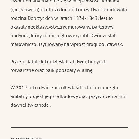
Dwór Romany znajduje się w miejscowości Romany
(gm. Stawiski) około 26 km od Łomży. Dwór zbudowała
rodzina Dobrzyckich w latach 1834-1843. Jest to
okazały neoklasycystyczny, murowany, parterowy
budynek, który zdobi, piętrowy ryzalit. Dwór został
malowniczo usytuowany na wprost drogi do Stawisk.
Przez ostatnie kilkadziesiąt lat dwór, budynki
folwarczne oraz park popadały w ruinę.
W 2019 roku dwór zmienił właściciela i rozpoczęto
ambitny projekt jego odbudowy oraz przywrócenia mu
dawnej świetności.