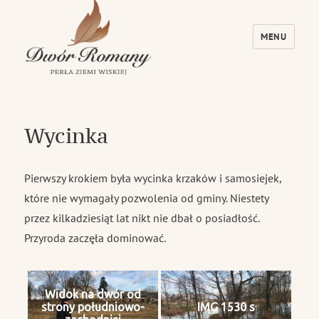
MENU
Dwór Romany – Perła Ziemi Wiskiej
Wycinka
Pierwszy krokiem była wycinka krzaków i samosiejek,
które nie wymagały pozwolenia od gminy. Niestety
przez kilkadziesiąt lat nikt nie dbał o posiadłość.
Przyroda zaczęła dominować.
Widok na dwór od
strony południowo-
IMG 1530 s