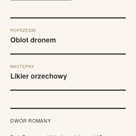
Nawigacja
POPRZEDNI
wpisu
Oblot dronem
Poprzedni
wpis:
NASTĘPNY
Likier orzechowy
Następny
wpis:
DWÓR ROMANY