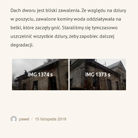
Dach dworu jest bliski zawalenia. Ze względu na dziury
w poszyciu, zawalone kominy woda oddziaływała na
belki, które zaczęły gnić. Staraliśmy się tymczasowo
uszczelnić wszystkie dziury, żeby zapobiec dalszej
degradacji.
IMG 1374 s
IMG 1373 s
Autor
Data
pawel
15 listopada 2019
publikacji