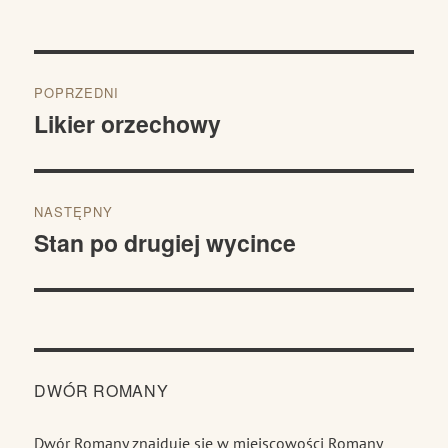
Nawigacja
POPRZEDNI
wpisu
Likier orzechowy
Poprzedni
wpis:
NASTĘPNY
Stan po drugiej wycince
Następny
wpis:
DWÓR ROMANY
Dwór Romany znajduje się w miejscowości Romany