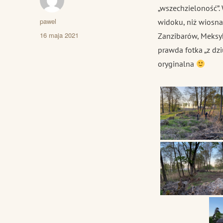
„wszechzieloność”. 
Autor
pawel
widoku, niż wiosna
Data
16 maja 2021
Zanzibarów, Meksyk
publikacji
prawda fotka „z dzi
oryginalna