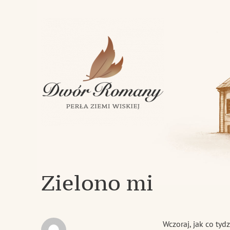
Klasycystyczny dwór z 1843 roku w miejscowości Romany
Dwór Romany – Perła Ziemi Wi
Zielono mi
Wczoraj, jak co ty