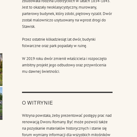
zbudowała rodzina Dobrzyckich w latach 1834-1843.
Jest to okazały neoklasycystyczny, murowany,
parterowy budynek, który zdobi, piętrowy ryzalit. Dwór
został malowniczo usytuowany na wprost drogi do
Stawisk.
Przez ostatnie kilkadziesiąt lat dwór, budynki
folwarczne oraz park popadały w ruinę.
W 2019 roku dwór zmienił właściciela i rozpoczęto
ambitny projekt jego odbudowy oraz przywrócenia
mu dawnej świetności.
O WITRYNIE
Witryna powstała, żeby prezentować postępy prac nad
renowacją Dworu Romany. Być może pozwoli także
na pozyskanie materiałów historycznych i stanie się
forum wymiany informacji dla wszystkich miłośników