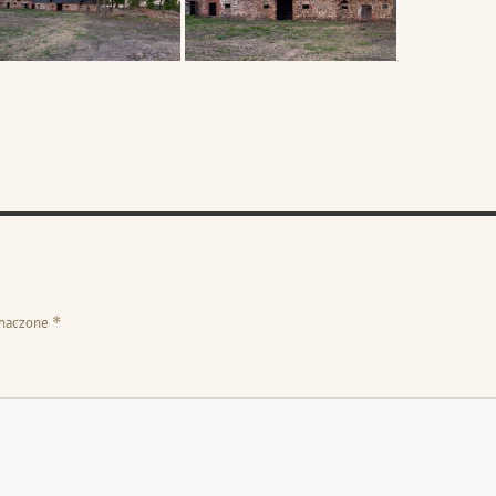
znaczone
*