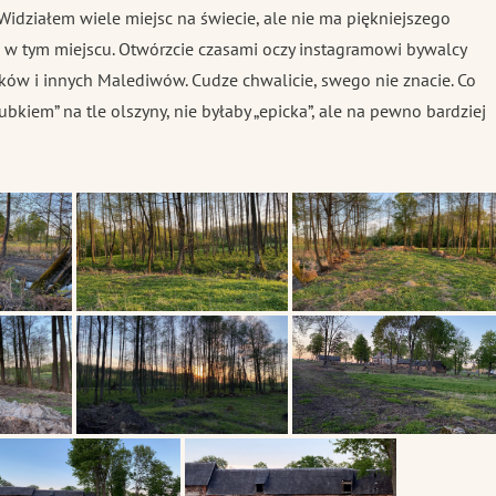
Widziałem wiele miejsc na świecie, ale nie ma piękniejszego
 w tym miejscu. Otwórzcie czasami oczy instagramowi bywalcy
ów i innych Malediwów. Cudze chwalicie, swego nie znacie. Co
ubkiem” na tle olszyny, nie byłaby „epicka”, ale na pewno bardziej