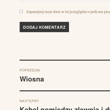
Zapamiętaj moje dane w tej przeglądarce podczas pis
Nawigacja
POPRZEDNI
wpisu
Wiosna
Poprzedni
wpis:
NASTĘPNY
Kabel pomiędzy zlewnią i 
Następny