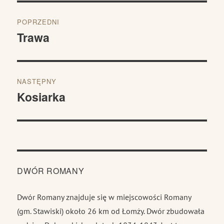
Nawigacja
POPRZEDNI
wpisu
Trawa
Poprzedni
wpis:
NASTĘPNY
Kosiarka
Następny
wpis:
DWÓR ROMANY
Dwór Romany znajduje się w miejscowości Romany
(gm. Stawiski) około 26 km od Łomży. Dwór zbudowała