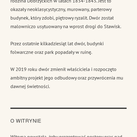
rodzina Dobrzyckich w latach 1834-1843. Jest to
okazały neoklasycystyczny, murowany, parterowy
budynek, który zdobi, piętrowy ryzalit. Dwór został
malowniczo usytuowany na wprost drogi do Stawisk.
Przez ostatnie kilkadziesiąt lat dwór, budynki
folwarczne oraz park popadały w ruinę.
W 2019 roku dwór zmienił właściciela i rozpoczęto
ambitny projekt jego odbudowy oraz przywrócenia mu
dawnej świetności.
O WITRYNIE
Witryna powstała, żeby prezentować postępy prac nad