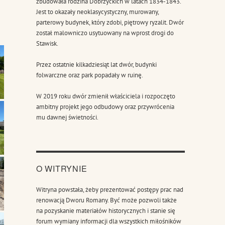
zbudowała rodzina Dobrzyckich w latach 1834-1843.
Jest to okazały neoklasycystyczny, murowany,
parterowy budynek, który zdobi, piętrowy ryzalit. Dwór
został malowniczo usytuowany na wprost drogi do
Stawisk.
Przez ostatnie kilkadziesiąt lat dwór, budynki
folwarczne oraz park popadały w ruinę.
W 2019 roku dwór zmienił właściciela i rozpoczęto
ambitny projekt jego odbudowy oraz przywrócenia
mu dawnej świetności.
O WITRYNIE
Witryna powstała, żeby prezentować postępy prac nad
renowacją Dworu Romany. Być może pozwoli także
na pozyskanie materiałów historycznych i stanie się
forum wymiany informacji dla wszystkich miłośników