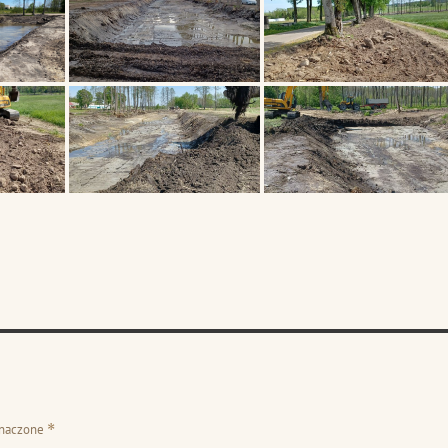
znaczone
*