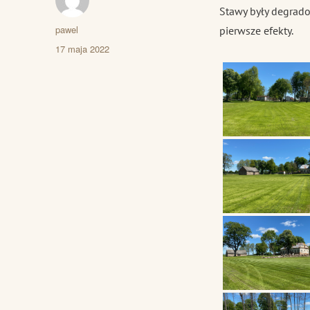
Stawy były degrado
Autor
pawel
pierwsze efekty.
Data
17 maja 2022
publikacji