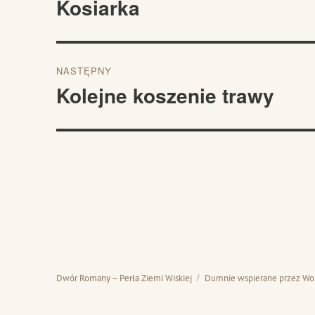
Kosiarka
Poprzedni
wpis:
NASTĘPNY
Kolejne koszenie trawy
Następny
wpis:
Dwór Romany – Perła Ziemi Wiskiej
Dumnie wspierane przez Wo