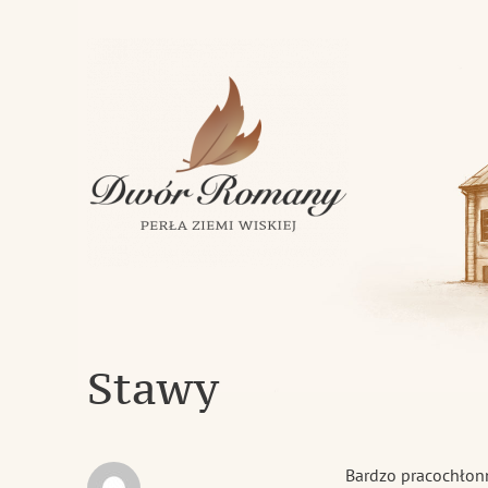
Klasycystyczny dwór z 1843 roku w miejscowości Romany
Dwór Romany – Perła Ziemi Wi
Stawy
Bardzo pracochłon