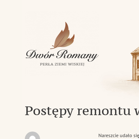
Klasycystyczny dwór z 1843 roku w miejscowości Romany
Dwór Romany – Perła Ziemi Wi
Postępy remontu 
Nareszcie udało się