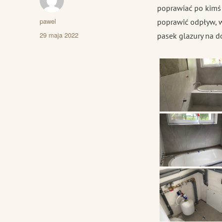
poprawiać po kimś 
Autor
pawel
poprawić odpływ, wy
Data
29 maja 2022
pasek glazury na do
publikacji