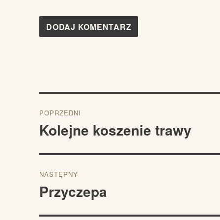
Nawigacja
POPRZEDNI
wpisu
Kolejne koszenie trawy
Poprzedni
wpis:
NASTĘPNY
Przyczepa
Następny
wpis: