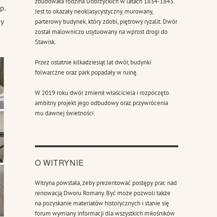
zbudowała rodzina Dobrzyckich w latach 1834-1843.
p.
Jest to okazały neoklasycystyczny, murowany,
ny
parterowy budynek, który zdobi, piętrowy ryzalit. Dwór
został malowniczo usytuowany na wprost drogi do
Stawisk.
Przez ostatnie kilkadziesiąt lat dwór, budynki
folwarczne oraz park popadały w ruinę.
W 2019 roku dwór zmienił właściciela i rozpoczęto
ambitny projekt jego odbudowy oraz przywrócenia
mu dawnej świetności.
O WITRYNIE
Witryna powstała, żeby prezentować postępy prac nad
renowacją Dworu Romany. Być może pozwoli także
na pozyskanie materiałów historycznych i stanie się
forum wymiany informacji dla wszystkich miłośników