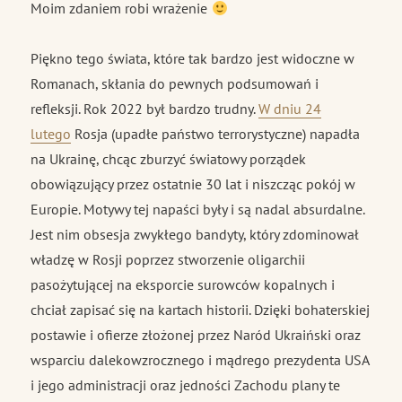
Moim zdaniem robi wrażenie
Piękno tego świata, które tak bardzo jest widoczne w
Romanach, skłania do pewnych podsumowań i
refleksji. Rok 2022 był bardzo trudny.
W dniu 24
lutego
Rosja (upadłe państwo terrorystyczne) napadła
na Ukrainę, chcąc zburzyć światowy porządek
obowiązujący przez ostatnie 30 lat i niszcząc pokój w
Europie. Motywy tej napaści były i są nadal absurdalne.
Jest nim obsesja zwykłego bandyty, który zdominował
władzę w Rosji poprzez stworzenie oligarchii
pasożytującej na eksporcie surowców kopalnych i
chciał zapisać się na kartach historii. Dzięki bohaterskiej
postawie i ofierze złożonej przez Naród Ukraiński oraz
wsparciu dalekowzrocznego i mądrego prezydenta USA
i jego administracji oraz jedności Zachodu plany te