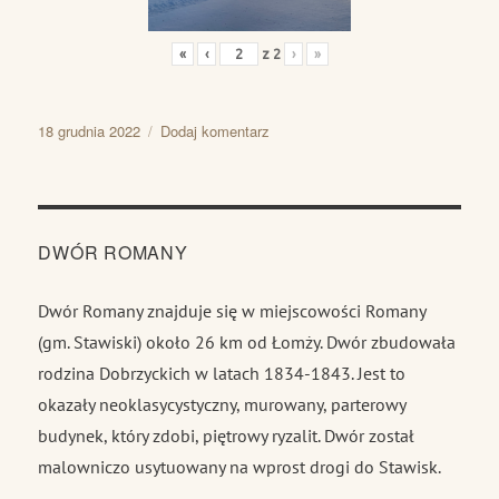
«
‹
z
2
›
»
Data
do
18 grudnia 2022
Dodaj komentarz
publikacji
Pomost
i
zima
DWÓR ROMANY
Dwór Romany znajduje się w miejscowości Romany
(gm. Stawiski) około 26 km od Łomży. Dwór zbudowała
rodzina Dobrzyckich w latach 1834-1843. Jest to
okazały neoklasycystyczny, murowany, parterowy
budynek, który zdobi, piętrowy ryzalit. Dwór został
malowniczo usytuowany na wprost drogi do Stawisk.