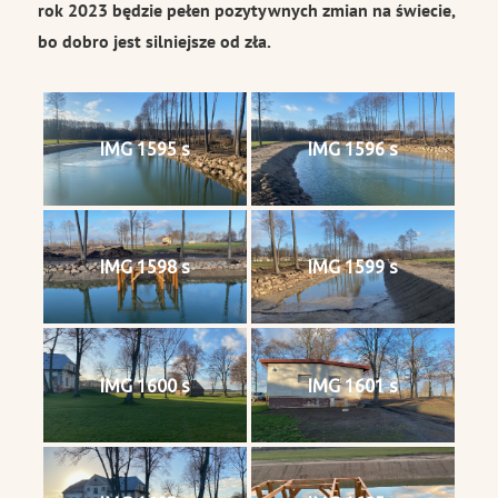
rok 2023 będzie pełen pozytywnych zmian na świecie,
bo dobro jest silniejsze od zła.
IMG 1595 s
IMG 1596 s
IMG 1598 s
IMG 1599 s
IMG 1600 s
IMG 1601 s