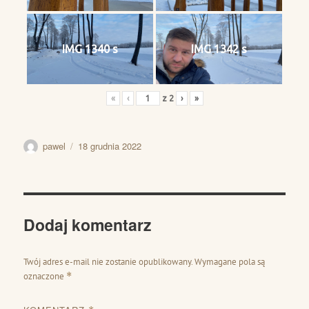
IMG 1340 s
IMG 1342 s
«
‹
z
2
›
»
Autor
Data
pawel
18 grudnia 2022
publikacji
Dodaj komentarz
Twój adres e-mail nie zostanie opublikowany.
Wymagane pola są
oznaczone
*