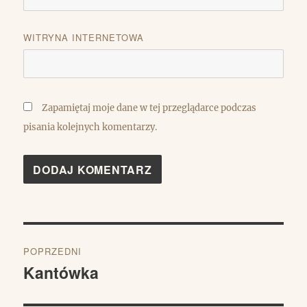
WITRYNA INTERNETOWA
Zapamiętaj moje dane w tej przeglądarce podczas
pisania kolejnych komentarzy.
Nawigacja
POPRZEDNI
wpisu
Kantówka
Poprzedni
wpis: