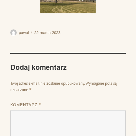
Autor
Data
pawel
22 marca 2023
publikacji
Dodaj komentarz
Twój adres e-mail nie zostanie opublikowany.
Wymagane pola są
oznaczone
*
KOMENTARZ
*