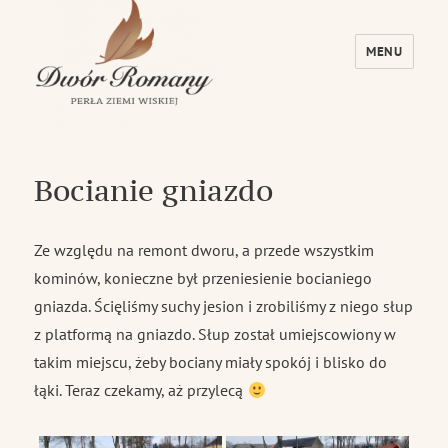
MENU
Dwór Romany – Perła Ziemi Wiskiej
Bocianie gniazdo
Ze względu na remont dworu, a przede wszystkim
kominów, konieczne był przeniesienie bocianiego
gniazda. Ścięliśmy suchy jesion i zrobiliśmy z niego słup
z platformą na gniazdo. Słup został umiejscowiony w
takim miejscu, żeby bociany miały spokój i blisko do
łąki. Teraz czekamy, aż przylecą