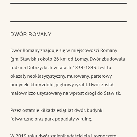
DWÓR ROMANY
Dwór Romany znajduje się w miejscowości Romany
(gm. Stawiski) około 26 km od Łomży. Dwór zbudowała
rodzina Dobrzyckich w latach 1834-1843. Jest to
okazały neoklasycystyczny, murowany, parterowy
budynek, który zdobi, piętrowy ryzalit. Dwór został
malowniczo usytuowany na wprost drogi do Stawisk.
Przez ostatnie kilkadziesiąt lat dwór, budynki
folwarczne oraz park popadały w ruinę.
W 2019 roku dwór zmienił właściciela i rozpoczęto