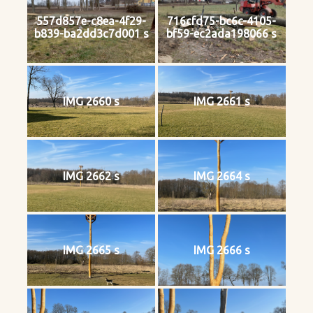
557d857e-c8ea-4f29-
716cfd75-bc6c-4105-
b839-ba2dd3c7d001 s
bf59-ec2ada198066 s
IMG 2660 s
IMG 2661 s
IMG 2662 s
IMG 2664 s
IMG 2665 s
IMG 2666 s