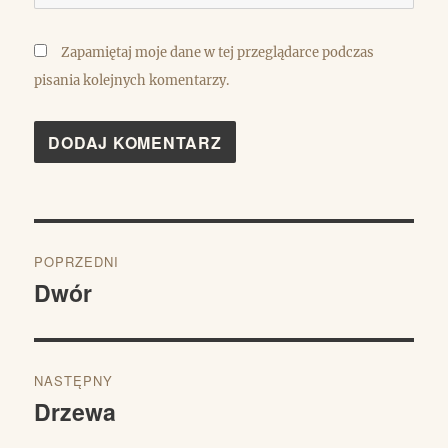
Zapamiętaj moje dane w tej przeglądarce podczas
pisania kolejnych komentarzy.
Nawigacja
POPRZEDNI
wpisu
Dwór
Poprzedni
wpis:
NASTĘPNY
Drzewa
Następny
wpis: