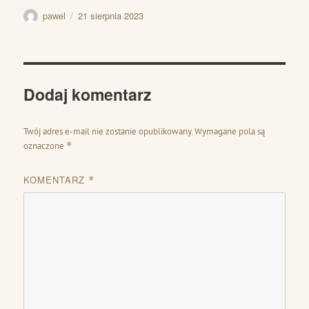
Autor
Data
pawel
21 sierpnia 2023
publikacji
Dodaj komentarz
Twój adres e-mail nie zostanie opublikowany.
Wymagane pola są
oznaczone
*
KOMENTARZ
*