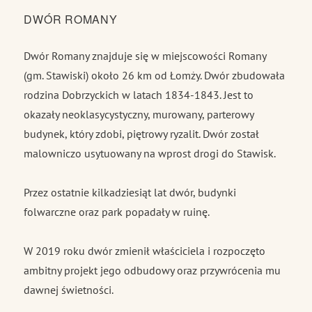
DWÓR ROMANY
Dwór Romany znajduje się w miejscowości Romany
(gm. Stawiski) około 26 km od Łomży. Dwór zbudowała
rodzina Dobrzyckich w latach 1834-1843. Jest to
okazały neoklasycystyczny, murowany, parterowy
budynek, który zdobi, piętrowy ryzalit. Dwór został
malowniczo usytuowany na wprost drogi do Stawisk.
Przez ostatnie kilkadziesiąt lat dwór, budynki
folwarczne oraz park popadały w ruinę.
W 2019 roku dwór zmienił właściciela i rozpoczęto
ambitny projekt jego odbudowy oraz przywrócenia mu
dawnej świetności.