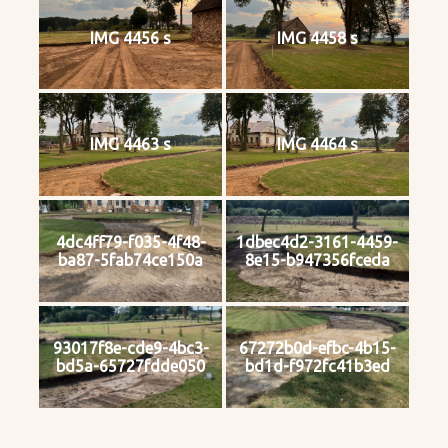
IMG 4456 s
IMG 4458 s
IMG 4463 s
IMG 4464 s
4dc4ff79-f035-4f48-
1dbec4d2-3161-4459-
ba87-5fab74ce150a
8e15-b947356fceda
93017f8e-cde9-4bc3-
67272b0d-efbc-4b15-
bd5a-65727fdde050
bd1d-f972fc41b3ed