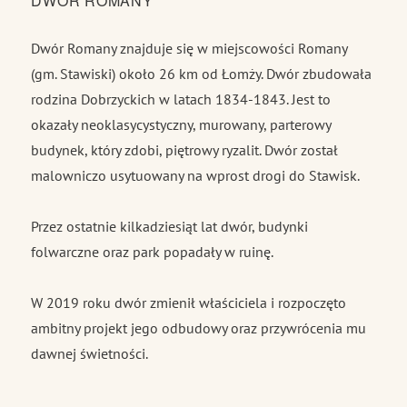
DWÓR ROMANY
Dwór Romany znajduje się w miejscowości Romany
(gm. Stawiski) około 26 km od Łomży. Dwór zbudowała
rodzina Dobrzyckich w latach 1834-1843. Jest to
okazały neoklasycystyczny, murowany, parterowy
budynek, który zdobi, piętrowy ryzalit. Dwór został
malowniczo usytuowany na wprost drogi do Stawisk.
Przez ostatnie kilkadziesiąt lat dwór, budynki
folwarczne oraz park popadały w ruinę.
W 2019 roku dwór zmienił właściciela i rozpoczęto
ambitny projekt jego odbudowy oraz przywrócenia mu
dawnej świetności.