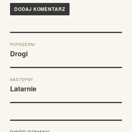
Nawigacja
POPRZEDNI
wpisu
Drogi
Poprzedni
wpis:
NASTĘPNY
Latarnie
Następny
wpis: