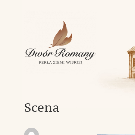
Klasycystyczny dwór z 1843 roku w miejscowości Romany
Dwór Romany – Perła Ziemi Wi
Scena