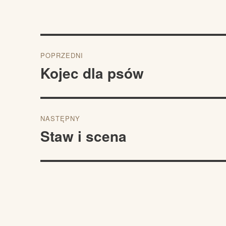
Nawigacja
POPRZEDNI
wpisu
Kojec dla psów
Poprzedni
wpis:
NASTĘPNY
Staw i scena
Następny
wpis: