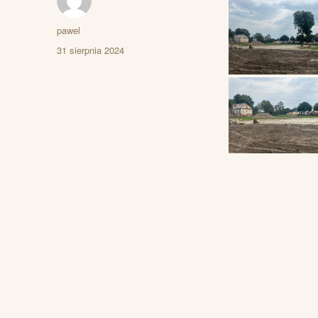
Autor
pawel
Data
31 sierpnia 2024
publikacji