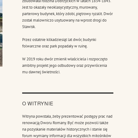
zbudowała rodzina Dobrzyckich w latach 1834-1843.
Jest to okazały neoklasycystyczny, murowany,
parterowy budynek, który zdobi, piętrowy ryzalit. Dwór
został malowniczo usytuowany na wprost drogi do
Stawisk.
Przez ostatnie kilkadziesiąt lat dwór, budynki
folwarczne oraz park popadały w ruinę.
W 2019 roku dwór zmienił właściciela i rozpoczęto
ambitny projekt jego odbudowy oraz przywrócenia
mu dawnej świetności.
O WITRYNIE
Witryna powstała, żeby prezentować postępy prac nad
renowacją Dworu Romany. Być może pozwoli także
na pozyskanie materiałów historycznych i stanie się
forum wymiany informacji dla wszystkich miłośników