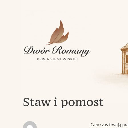
Klasycystyczny dwór z 1843 roku w miejscowości Romany
Dwór Romany – Perła Ziemi Wi
Staw i pomost
Cały czas trwają p