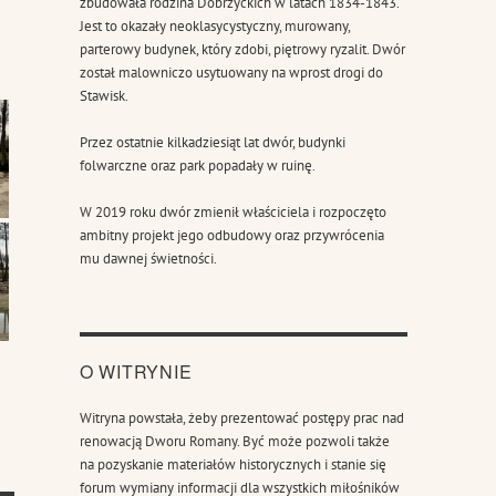
zbudowała rodzina Dobrzyckich w latach 1834-1843.
Jest to okazały neoklasycystyczny, murowany,
parterowy budynek, który zdobi, piętrowy ryzalit. Dwór
został malowniczo usytuowany na wprost drogi do
Stawisk.
Przez ostatnie kilkadziesiąt lat dwór, budynki
folwarczne oraz park popadały w ruinę.
W 2019 roku dwór zmienił właściciela i rozpoczęto
ambitny projekt jego odbudowy oraz przywrócenia
mu dawnej świetności.
O WITRYNIE
Witryna powstała, żeby prezentować postępy prac nad
renowacją Dworu Romany. Być może pozwoli także
na pozyskanie materiałów historycznych i stanie się
forum wymiany informacji dla wszystkich miłośników