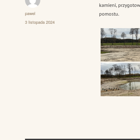
kamieni, przygoto
Autor
pawel
pomostu.
Data
3 listopada 2024
publikacji