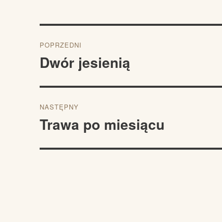
Nawigacja
POPRZEDNI
wpisu
Dwór jesienią
Poprzedni
wpis:
NASTĘPNY
Trawa po miesiącu
Następny
wpis: