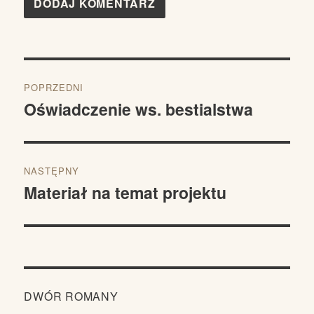
Nawigacja
POPRZEDNI
wpisu
Oświadczenie ws. bestialstwa
Poprzedni
wpis:
NASTĘPNY
Materiał na temat projektu
Następny
wpis:
DWÓR ROMANY