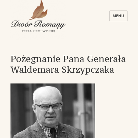
MENU
Dwór Romany – Perła Ziemi Wiskiej
Pożegnanie Pana Generała
Waldemara Skrzypczaka