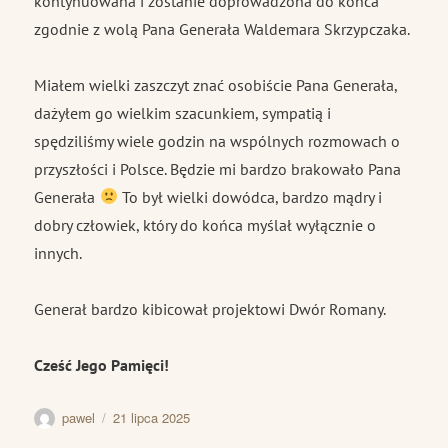
kontynuowana i zostanie doprowadzona do końca
zgodnie z wolą Pana Generała Waldemara Skrzypczaka.
Miałem wielki zaszczyt znać osobiście Pana Generała,
dażyłem go wielkim szacunkiem, sympatią i
spędziliśmy wiele godzin na wspólnych rozmowach o
przyszłości i Polsce. Będzie mi bardzo brakowało Pana
Generała
To był wielki dowódca, bardzo mądry i
dobry człowiek, który do końca myślał wyłącznie o
innych.
Generał bardzo kibicował projektowi Dwór Romany.
Cześć Jego Pamięci!
Autor
Data
pawel
21 lipca 2025
publikacji