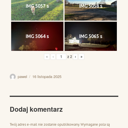
IMG 5057 s
IMG 5058 s
IMG 5064 s
IMG 5065 s
«
‹
z
2
›
»
Autor
Data
pawel
16 listopada 2025
publikacji
Dodaj komentarz
Twój adres e-mail nie zostanie opublikowany.
Wymagane pola są