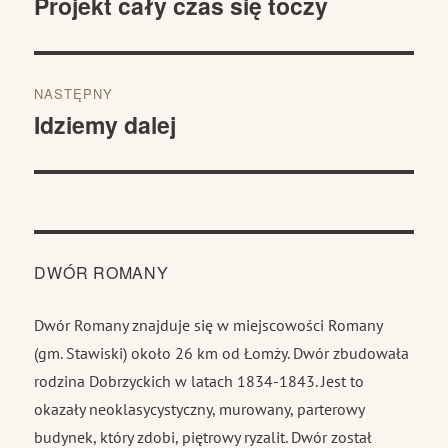
Projekt cały czas się toczy
Poprzedni
wpis:
NASTĘPNY
Idziemy dalej
Następny
wpis:
DWÓR ROMANY
Dwór Romany znajduje się w miejscowości Romany
(gm. Stawiski) około 26 km od Łomży. Dwór zbudowała
rodzina Dobrzyckich w latach 1834-1843. Jest to
okazały neoklasycystyczny, murowany, parterowy
budynek, który zdobi, piętrowy ryzalit. Dwór został