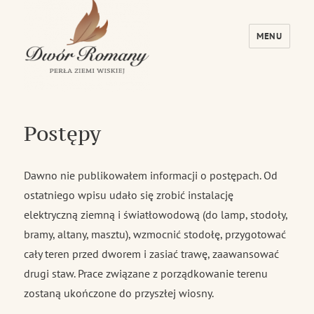
MENU
Dwór Romany – Perła Ziemi Wiskiej
Postępy
Dawno nie publikowałem informacji o postępach. Od
ostatniego wpisu udało się zrobić instalację
elektryczną ziemną i światłowodową (do lamp, stodoły,
bramy, altany, masztu), wzmocnić stodołę, przygotować
cały teren przed dworem i zasiać trawę, zaawansować
drugi staw. Prace związane z porządkowanie terenu
zostaną ukończone do przyszłej wiosny.