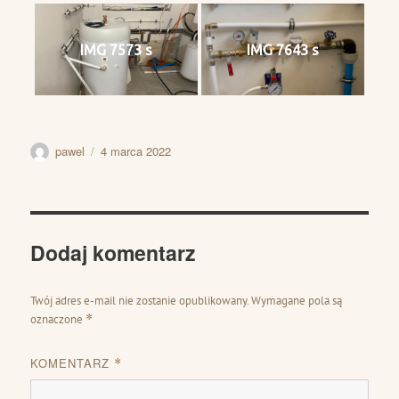
IMG 7573 s
IMG 7643 s
Autor
Data
pawel
4 marca 2022
publikacji
Dodaj komentarz
Twój adres e-mail nie zostanie opublikowany.
Wymagane pola są
oznaczone
*
KOMENTARZ
*