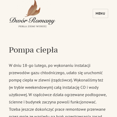
MENU
Dwór Romany – Perła Ziemi Wiskiej
Pompa ciepła
W dniu 18-go lutego, po wykonaniu instalacji
przewodów gazu chłodniczego, udało się uruchomić
pompę ciepła w zlewni (rządcówce). Wykonaliśmy też
(w trybie weekendowym) całą instalację CO i wody
użytkowej. W rządcówce działa ogrzewane podłogowe,
ścienne i budynek zaczyna powoli funkcjonować.
Trzeba jeszcze dokończyć prace remontowe przerwane
przez mnie ze względu na brak przestrzegania zasad