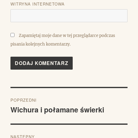
WITRYNA INTERNETOWA
Zapamiętaj moje dane w tej przeglądarce podczas
pisania kolejnych komentarzy.
Nawigacja
POPRZEDNI
wpisu
Wichura i połamane świerki
Poprzedni
wpis:
NASTĘPNY