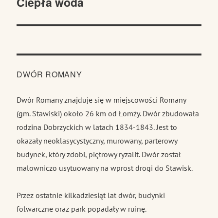
Ciepła woda
Następny
wpis:
DWÓR ROMANY
Dwór Romany znajduje się w miejscowości Romany
(gm. Stawiski) około 26 km od Łomży. Dwór zbudowała
rodzina Dobrzyckich w latach 1834-1843. Jest to
okazały neoklasycystyczny, murowany, parterowy
budynek, który zdobi, piętrowy ryzalit. Dwór został
malowniczo usytuowany na wprost drogi do Stawisk.
Przez ostatnie kilkadziesiąt lat dwór, budynki
folwarczne oraz park popadały w ruinę.