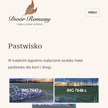
MENU
Dwór Romany – Perła Ziemi Wiskiej
Pastwisko
W ostatnim tygodniu wytyczone zostało małe
pastwisko dla koni i drogi.
IMG 7647 s
IMG 7648 s