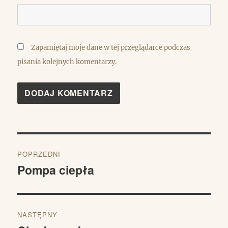
Zapamiętaj moje dane w tej przeglądarce podczas
pisania kolejnych komentarzy.
Nawigacja
POPRZEDNI
wpisu
Pompa ciepła
Poprzedni
wpis:
NASTĘPNY