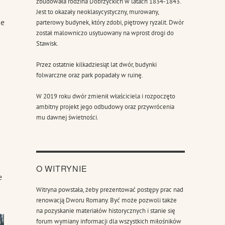
zbudowała rodzina Dobrzyckich w latach 1834-1843.
Jest to okazały neoklasycystyczny, murowany,
ne
parterowy budynek, który zdobi, piętrowy ryzalit. Dwór
został malowniczo usytuowany na wprost drogi do
Stawisk.
Przez ostatnie kilkadziesiąt lat dwór, budynki
folwarczne oraz park popadały w ruinę.
W 2019 roku dwór zmienił właściciela i rozpoczęto
ambitny projekt jego odbudowy oraz przywrócenia
mu dawnej świetności.
O WITRYNIE
e
Witryna powstała, żeby prezentować postępy prac nad
renowacją Dworu Romany. Być może pozwoli także
na pozyskanie materiałów historycznych i stanie się
forum wymiany informacji dla wszystkich miłośników