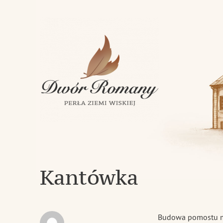
Klasycystyczny dwór z 1843 roku w miejscowości Romany
Dwór Romany – Perła Ziemi Wi
Kantówka
Budowa pomostu ma 