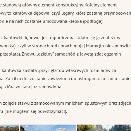
e stanowią główny element konstrukcyjny. Kolejny element
y to kantówka dębowa, czyli legary, które zostaną przymocowa
pnie na nich zostanie umocowana klepka (podłoga).
ść kantówki dębowej jest ograniczona. Udało się ją znaleźć w
eworska), czyli w stronach rodzinnych mojej Mamy (to niesamowite
o przeplata). Znowu „dzielny” samochód z lawetą zdał egzamin!
kantówka została „przycięta” do właściwych rozmiarów za
a. Za kilka dni zostanie zawieziona do ostrugania. To samo stanie
ą, która została juz zamówiona.
zam zdjęcie stawu z zamocowanym mnichem spustowym oraz zdjęci
u (nie mogłem się powstrzymać!).