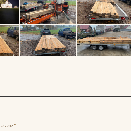
znaczone
*