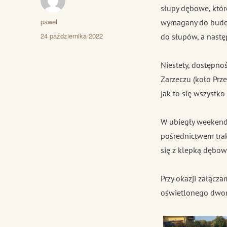
słupy dębowe, któr
Autor
pawel
wymagany do budow
Data
24 października 2022
do słupów, a nastę
publikacji
Niestety, dostępno
Zarzeczu (koło Prz
jak to się wszystk
W ubiegły weekend 
pośrednictwem trak
się z klepką dębow
Przy okazji załąc
oświetlonego dwor