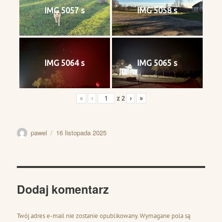
IMG 5057 s
IMG 5058 s
IMG 5064 s
IMG 5065 s
«
‹
z
2
›
»
Autor
Data
pawel
16 listopada 2025
publikacji
Dodaj komentarz
Twój adres e-mail nie zostanie opublikowany.
Wymagane pola są