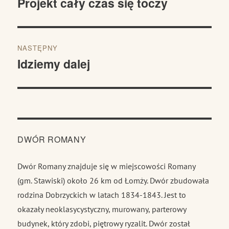
Projekt cały czas się toczy
Poprzedni
wpis:
NASTĘPNY
Idziemy dalej
Następny
wpis:
DWÓR ROMANY
Dwór Romany znajduje się w miejscowości Romany
(gm. Stawiski) około 26 km od Łomży. Dwór zbudowała
rodzina Dobrzyckich w latach 1834-1843. Jest to
okazały neoklasycystyczny, murowany, parterowy
budynek, który zdobi, piętrowy ryzalit. Dwór został