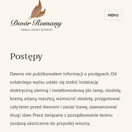
MENU
Dwór Romany – Perła Ziemi Wiskiej
Postępy
Dawno nie publikowałem informacji o postępach. Od
ostatniego wpisu udało się zrobić instalację
elektryczną ziemną i światłowodową (do lamp, stodoły,
bramy, altany, masztu), wzmocnić stodołę, przygotować
cały teren przed dworem i zasiać trawę, zaawansować
drugi staw. Prace związane z porządkowanie terenu
zostaną ukończone do przyszłej wiosny.