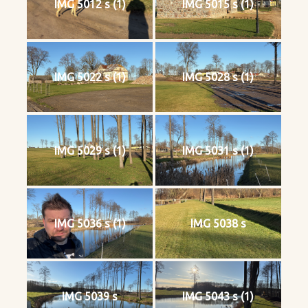
IMG 5012 s (1)
IMG 5015 s (1)
IMG 5022 s (1)
IMG 5028 s (1)
IMG 5029 s (1)
IMG 5031 s (1)
IMG 5036 s (1)
IMG 5038 s
IMG 5039 s
IMG 5043 s (1)