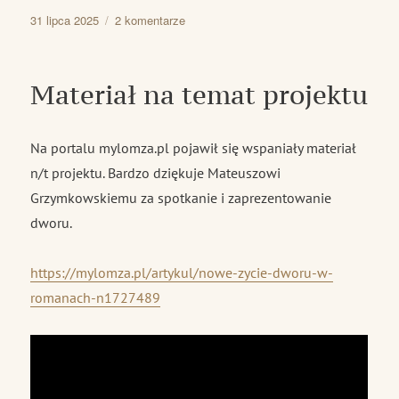
Data
do
31 lipca 2025
2 komentarze
publikacji
Projekt
cały
czas
Materiał na temat projektu
się
toczy
Na portalu mylomza.pl pojawił się wspaniały materiał
n/t projektu. Bardzo dziękuje Mateuszowi
Grzymkowskiemu za spotkanie i zaprezentowanie
dworu.
https://mylomza.pl/artykul/nowe-zycie-dworu-w-
romanach-n1727489