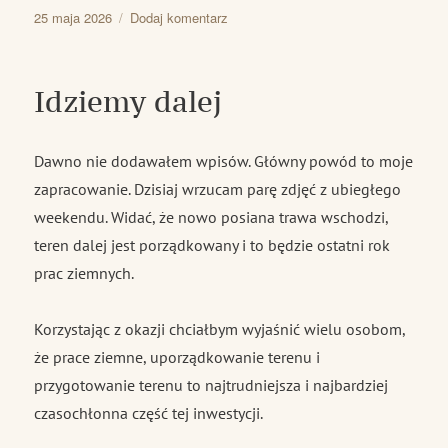
Data
do
25 maja 2026
Dodaj komentarz
publikacji
Uruchomienie
lamp
Idziemy dalej
Dawno nie dodawałem wpisów. Główny powód to moje
zapracowanie. Dzisiaj wrzucam parę zdjęć z ubiegłego
weekendu. Widać, że nowo posiana trawa wschodzi,
teren dalej jest porządkowany i to będzie ostatni rok
prac ziemnych.
Korzystając z okazji chciałbym wyjaśnić wielu osobom,
że prace ziemne, uporządkowanie terenu i
przygotowanie terenu to najtrudniejsza i najbardziej
czasochłonna część tej inwestycji.