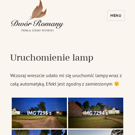
MENU
Dwór Romany – Perła Ziemi Wiskiej
Uruchomienie lamp
Wczoraj wreszcie udało mi się uruchomić lampy wraz z
całą automatyką. Efekt jest zgodny z zamierzonym
IMG 7295 s
IMG 7294 s