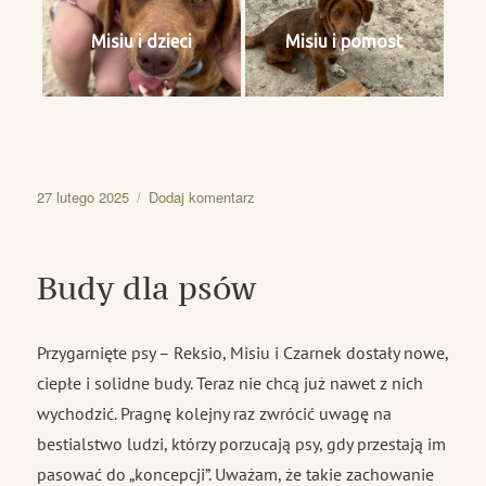
Misiu i dzieci
Misiu i pomost
Data
do
27 lutego 2025
Dodaj komentarz
publikacji
Oświadczenie
ws.
bestialstwa
Budy dla psów
Przygarnięte psy – Reksio, Misiu i Czarnek dostały nowe,
ciepłe i solidne budy. Teraz nie chcą już nawet z nich
wychodzić. Pragnę kolejny raz zwrócić uwagę na
bestialstwo ludzi, którzy porzucają psy, gdy przestają im
pasować do „koncepcji”. Uważam, że takie zachowanie