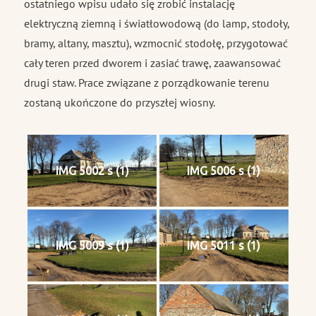
ostatniego wpisu udało się zrobić instalację
elektryczną ziemną i światłowodową (do lamp, stodoły,
bramy, altany, masztu), wzmocnić stodołę, przygotować
cały teren przed dworem i zasiać trawę, zaawansować
drugi staw. Prace związane z porządkowanie terenu
zostaną ukończone do przyszłej wiosny.
IMG 5002 s (1)
IMG 5006 s (1)
IMG 5009 s (1)
IMG 5011 s (1)