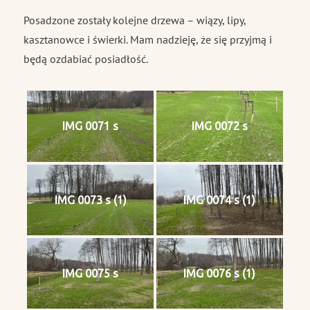
Posadzone zostały kolejne drzewa – wiązy, lipy,
kasztanowce i świerki. Mam nadzieję, że się przyjmą i
będą ozdabiać posiadłość.
IMG 0071 s
IMG 0072 s
IMG 0073 s (1)
IMG 0074 s (1)
IMG 0075 s
IMG 0076 s (1)