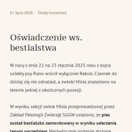
Data
do
21 lipca 2025
Dodaj komentarz
publikacji
Pożegnanie
Pana
Generała
Oświadczenie ws.
Waldemara
Skrzypczaka
bestialstwa
W nocy z dnia 22 na 23 stycznia 2025 roku z kojca
uciekły psy. Rano wrócił wyłącznie Reksio. Czarnek do
dzisiaj się nie odnalazł, a zwłoki Misia znaleziono na
terenie jednej z okolicznych posesji.
W wyniku sekcji zwłok Misia przeprowadzonej przez
Zakład Patologii Zwierząt SGGW ustalono, że
pies
został bestialsko zamordowany w wyniku uderzenia
tępym narzędziem
. Niezwłocznie zostanie złożone