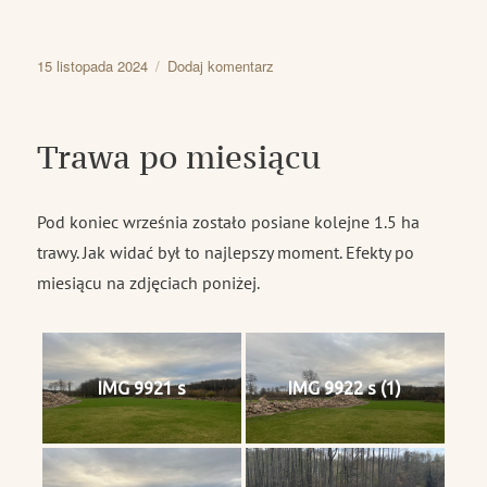
Data
do
15 listopada 2024
Dodaj komentarz
publikacji
Drzewa
Trawa po miesiącu
Pod koniec września zostało posiane kolejne 1.5 ha
trawy. Jak widać był to najlepszy moment. Efekty po
miesiącu na zdjęciach poniżej.
IMG 9921 s
IMG 9922 s (1)