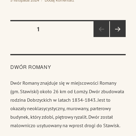
publikacji
Trawa
po
miesiącu
Stronicowanie
STRONA
1
NAST
wpisów
ĘPN
A
STR
ONA
DWÓR ROMANY
Dwór Romany znajduje się w miejscowości Romany
(gm. Stawiski) około 26 km od Łomży. Dwór zbudowała
rodzina Dobrzyckich w latach 1834-1843. Jest to
okazały neoklasycystyczny, murowany, parterowy
budynek, który zdobi, piętrowy ryzalit. Dwór został
malowniczo usytuowany na wprost drogi do Stawisk.