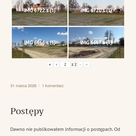
IMG 6722 s (1)
IMG 6720 s (1)
IMG 6666 s (1)
IMG 6667 s (1)
«
‹
z
2
›
»
Data
do
31 marca 2026
1 komentarz
publikacji
Idziemy
dalej
Postępy
Dawno nie publikowałem informacji o postępach. Od